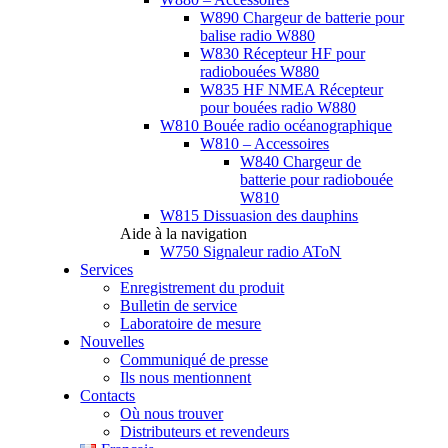
W890 Chargeur de batterie pour
balise radio W880
W830 Récepteur HF pour
radiobouées W880
W835 HF NMEA Récepteur
pour bouées radio W880
W810 Bouée radio océanographique
W810 – Accessoires
W840 Chargeur de
batterie pour radiobouée
W810
W815 Dissuasion des dauphins
Aide à la navigation
W750 Signaleur radio AToN
Services
Enregistrement du produit
Bulletin de service
Laboratoire de mesure
Nouvelles
Communiqué de presse
Ils nous mentionnent
Contacts
Où nous trouver
Distributeurs et revendeurs