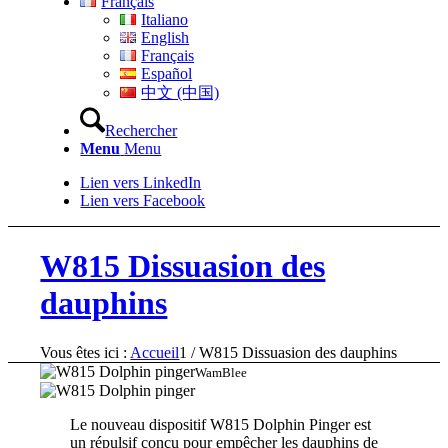
Français
Italiano
English
Français
Español
中文 (中国)
Rechercher
Menu
Menu
Lien vers LinkedIn
Lien vers Facebook
W815 Dissuasion des
dauphins
Vous êtes ici :
Accueil
1
/
W815 Dissuasion des dauphins
WamBlee
Le nouveau dispositif W815 Dolphin Pinger est
un répulsif conçu pour empêcher les dauphins de