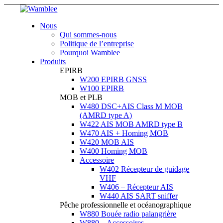
Nous
Qui sommes-nous
Politique de l’entreprise
Pourquoi Wamblee
Produits
EPIRB
W200 EPIRB GNSS
W100 EPIRB
MOB et PLB
W480 DSC+AIS Class M MOB
(AMRD type A)
W422 AIS MOB AMRD type B
W470 AIS + Homing MOB
W420 MOB AIS
W400 Homing MOB
Accessoire
W402 Récepteur de guidage
VHF
W406 – Récepteur AIS
W440 AIS SART sniffer
Pêche professionnelle et océanographique
W880 Bouée radio palangrière
W880 – Accessoires