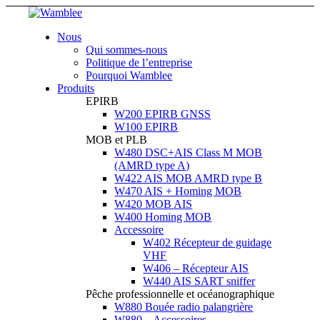
Nous
Qui sommes-nous
Politique de l’entreprise
Pourquoi Wamblee
Produits
EPIRB
W200 EPIRB GNSS
W100 EPIRB
MOB et PLB
W480 DSC+AIS Class M MOB
(AMRD type A)
W422 AIS MOB AMRD type B
W470 AIS + Homing MOB
W420 MOB AIS
W400 Homing MOB
Accessoire
W402 Récepteur de guidage
VHF
W406 – Récepteur AIS
W440 AIS SART sniffer
Pêche professionnelle et océanographique
W880 Bouée radio palangrière
W880 – Accessoires