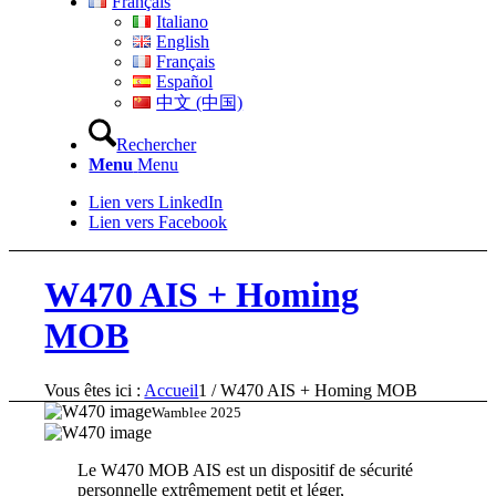
Français
Italiano
English
Français
Español
中文 (中国)
Rechercher
Menu
Menu
Lien vers LinkedIn
Lien vers Facebook
W470 AIS + Homing
MOB
Vous êtes ici :
Accueil
1
/
W470 AIS + Homing MOB
Wamblee 2025
Le W470 MOB AIS est un dispositif de sécurité
personnelle extrêmement petit et léger,