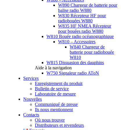
W890 Chargeur de batterie pour
balise radio W880
W830 Récepteur HF pour
radiobouées W880
W835 HF NMEA Récepteur
pour bouées radio W880
W810 Bouée radio océanographique
W810 – Accessoires
W840 Chargeur de
batterie pour radiobouée
W810
W815 Dissuasion des dauphins
Aide à la navigation
W750 Signaleur radio AToN
Services
Enregistrement du produit
Bulletin de service
Laboratoire de mesure
Nouvelles
Communiqué de presse
Ils nous mentionnent
Contacts
Où nous trouver
Distributeurs et revendeurs